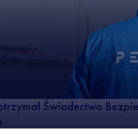
otrzymał Świadectwo Bezpi
o