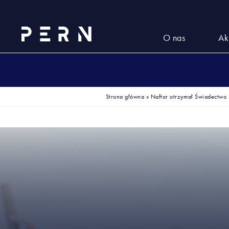
O nas
Ak
Strona główna
»
Naftor otrzymał Świadectwo