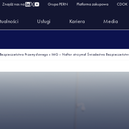
Znajdź nas na:
Grupa PERN
Platforma zakupowa
CDOK
tualności
Usługi
Kariera
Media
 Bezpieczeństwa Przemysłowego
»
IMG – Naftor otrzymał Świadectwo Bezpieczeństw