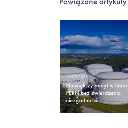
Powiązane artykuły
14/07/2026
Największy audyt w histori
PERN bez stwierdzenia
niezgodności