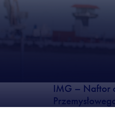
IMG – Naftor 
Przemysłoweg