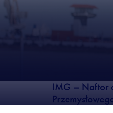
IMG – Naftor 
Przemysłoweg