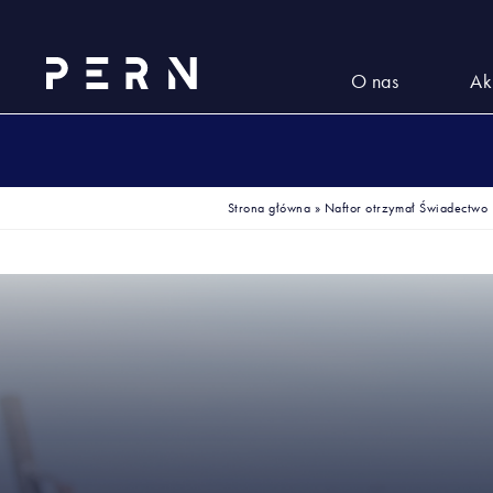
O nas
Ak
Strona główna
»
Naftor otrzymał Świadectwo