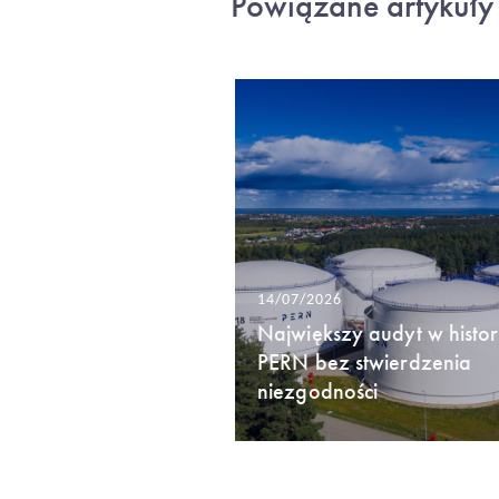
Powiązane artykuły
14/07/2026
Największy audyt w histori
PERN bez stwierdzenia
niezgodności