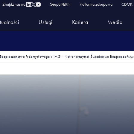
Znajdź nas na:
Grupa PERN
Platforma zakupowa
CDOK
tualności
Usługi
Kariera
Media
 Bezpieczeństwa Przemysłowego
»
IMG – Naftor otrzymał Świadectwo Bezpieczeństw