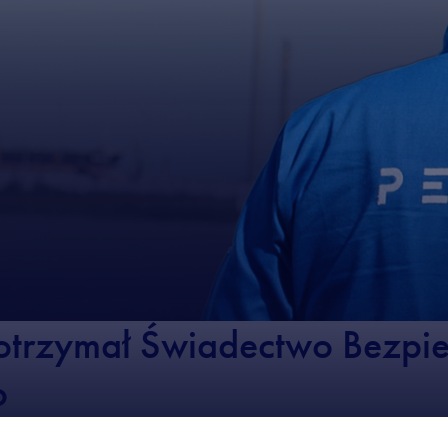
otrzymał Świadectwo Bezpi
o