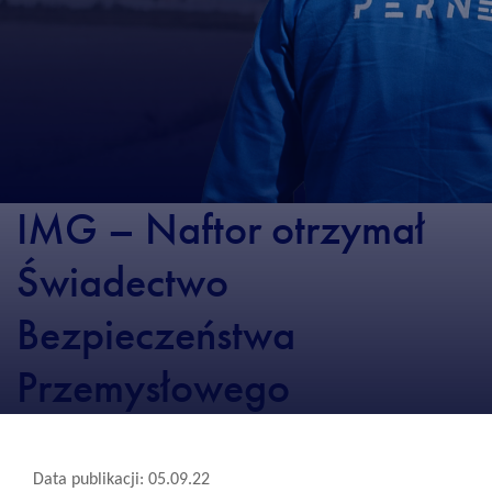
IMG – Naftor otrzymał
Świadectwo
Bezpieczeństwa
Przemysłowego
Data publikacji: 05.09.22