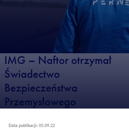
IMG – Naftor otrzymał
Świadectwo
Bezpieczeństwa
Przemysłowego
Data publikacji: 05.09.22