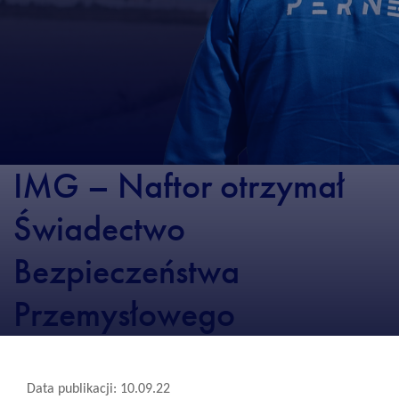
IMG – Naftor otrzymał
Świadectwo
Bezpieczeństwa
Przemysłowego
Data publikacji: 10.09.22