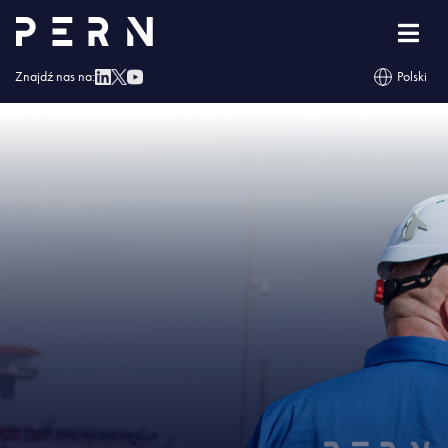
Strona główna
»
PERN rusza z kolejnym przetargiem na fotowoltaikę
»
IMG –
PERN rusza z kolejnym przetargiem na fotowoltaikę
Znajdź nas na:
Polski