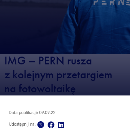
IMG – PERN rusza
z kolejnym przetargiem
na fotowoltaikę
Data publikacji: 09.09.22
Udostępnij na: