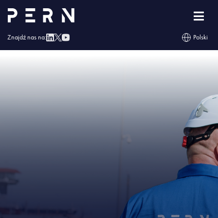
Strona główna
»
PERN rusza z kolejnym przetargiem na fotowoltaikę
»
IMG –
PERN rusza z kolejnym przetargiem na fotowoltaikę
Znajdź nas na:
Polski