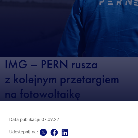
IMG – PERN rusza
z kolejnym przetargiem
na fotowoltaikę
Data publikacji: 07.09.22
Udostępnij na: