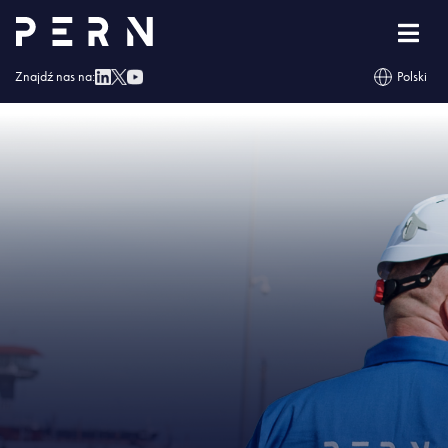
Strona główna
»
PERN rusza z kolejnym przetargiem na fotowoltaikę
»
IMG –
PERN rusza z kolejnym przetargiem na fotowoltaikę
Znajdź nas na:
Polski