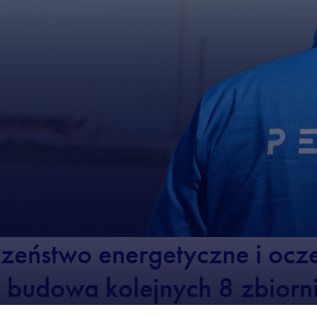
zeństwo energetyczne i ocz
a budowa kolejnych 8 zbiorn