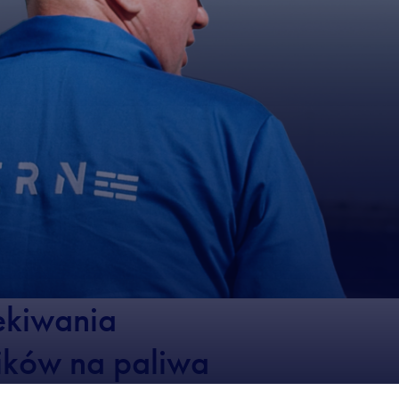
ekiwania
ików na paliwa