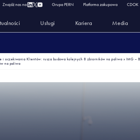
Znajdź nas na:
Grupa PERN
Platforma zakupowa
CDOK
tualności
Usługi
Kariera
Media
 i oczekiwania Klientów: rusza budowa kolejnych 8 zbiorników na paliwa
»
IMG – B
ów na paliwa