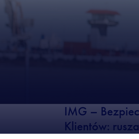
IMG – Bezpiec
Klientów: rusz