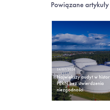
Powiązane artykuły
14/07/2026
Największy audyt w histori
PERN bez stwierdzenia
niezgodności