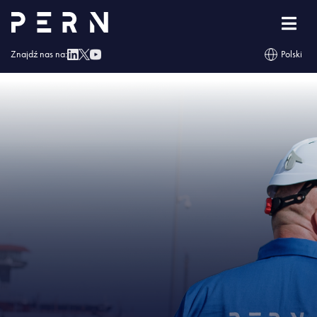
Strona główna
»
Już niebawem 7 nowych zbiorników w bazach PERN
»
IMG –
Już niebawem 7 nowych zbiorników w bazach PERN
Znajdź nas na:
Polski