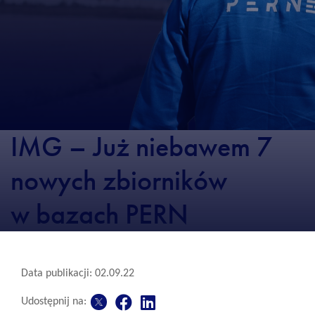
IMG – Już niebawem 7
nowych zbiorników
w bazach PERN
Data publikacji: 02.09.22
Udostępnij na: