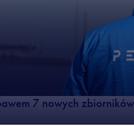
bawem 7 nowych zbiornikó