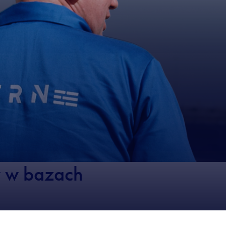
w w bazach