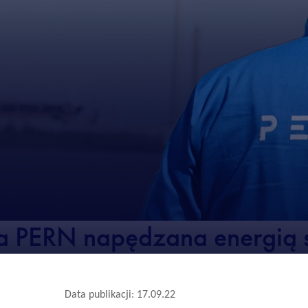
a PERN napędzana energią 
Data publikacji: 17.09.22