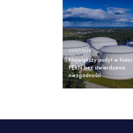
14/07/2026
Największy audyt w histori
PERN bez stwierdzenia
niezgodności