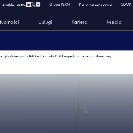
Znajdź nas na:
Grupa PERN
Platforma zakupowa
CDOK
tualności
Usługi
Kariera
Media
ergią słoneczną
»
IMG – Centrala PERN napędzana energią słoneczną