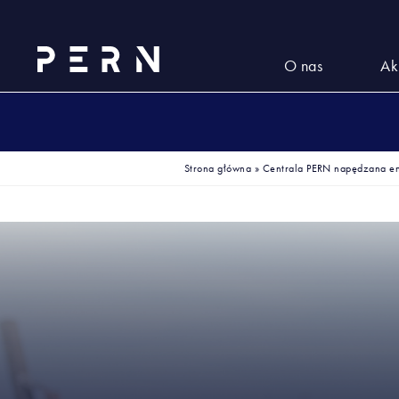
O nas
Ak
Strona główna
»
Centrala PERN napędzana en