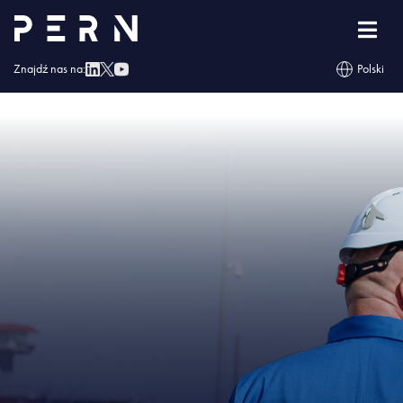
Strona główna
»
Polska zabezpieczona na wypadek braku dostaw ropy ze
wschodu
»
IMG – Polska zabezpieczona na wypadek braku dostaw ropy ze
wschodu
Znajdź nas na:
Polski