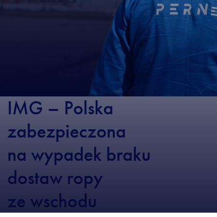
IMG – Polska
zabezpieczona
na wypadek braku
dostaw ropy
ze wschodu