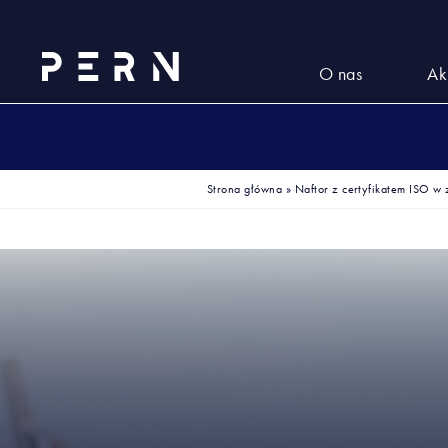
O nas
Ak
Strona główna
»
Naftor z certyfikatem ISO w z