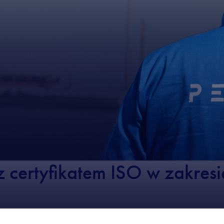
 certyfikatem ISO w zakresie