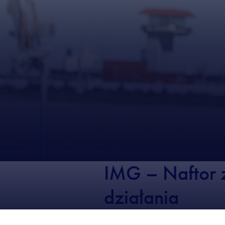
IMG – Naftor z
działania