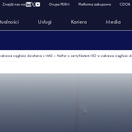
Znajdź nas na:
Grupa PERN
Platforma zakupowa
CDOK
tualności
Usługi
Kariera
Media
akresie ciągłości działania
»
IMG – Naftor z certyfikatem ISO w zakresie ciągłości d