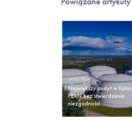
Powiązane artykuły
14/07/2026
Największy audyt w histori
PERN bez stwierdzenia
niezgodności