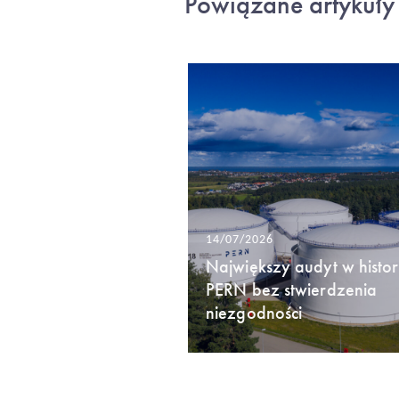
Powiązane artykuły
14/07/2026
Największy audyt w histori
PERN bez stwierdzenia
niezgodności