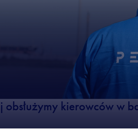
j obsłużymy kierowców w ba