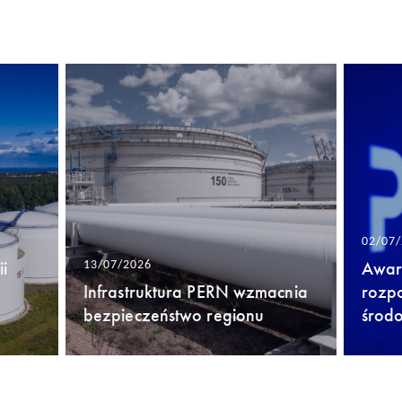
02/07
i
Awari
13/07/2026
Infrastruktura PERN wzmacnia
rozp
bezpieczeństwo regionu
środ