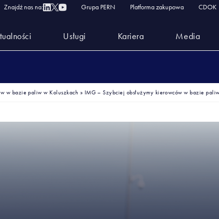
Znajdź nas na:
Grupa PERN
Platforma zakupowa
CDOK
tualności
Usługi
Kariera
Media
ów w bazie paliw w Koluszkach
»
IMG – Szybciej obsłużymy kierowców w bazie pali