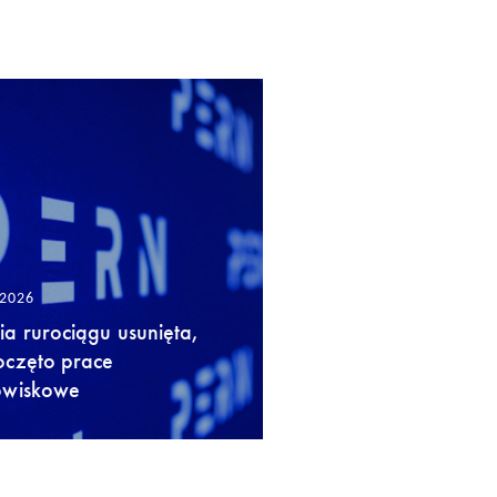
/2026
a rurociągu usunięta,
oczęto prace
owiskowe