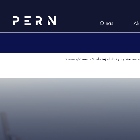
O nas
Ak
Strona główna
»
Szybciej obsłużymy kierowc