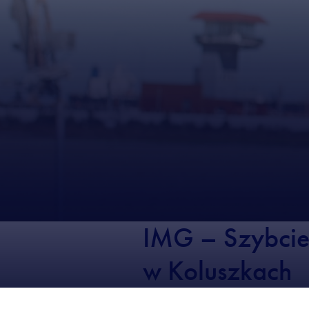
IMG – Szybcie
w Koluszkach