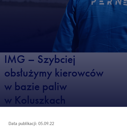
IMG – Szybciej
obsłużymy kierowców
w bazie paliw
w Koluszkach
Data publikacji: 05.09.22