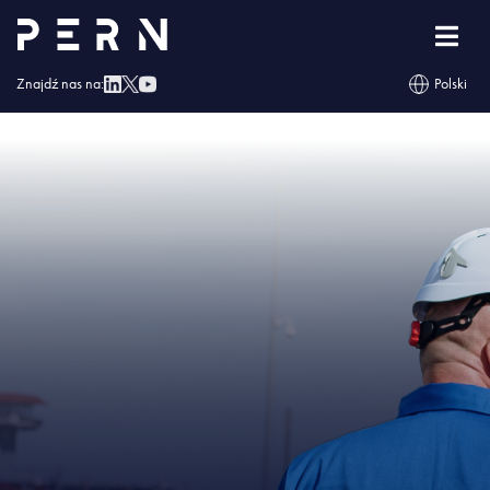
Strona główna
»
PERN przygotował swoje aplikacje na rewolucję w
biopaliwach
»
IMG – PERN przygotował swoje aplikacje na rewolucję w
biopaliwach
Znajdź nas na:
Polski