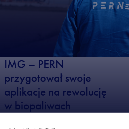
IMG – PERN
przygotował swoje
aplikacje na rewolucję
w biopaliwach