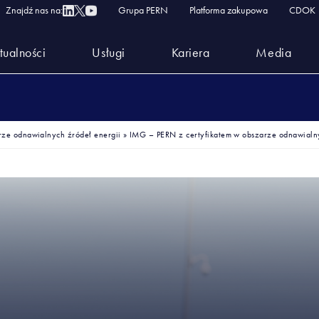
Znajdź nas na:
Grupa PERN
Platforma zakupowa
CDOK
tualności
Usługi
Kariera
Media
rze odnawialnych źródeł energii
»
IMG – PERN z certyfikatem w obszarze odnawialny