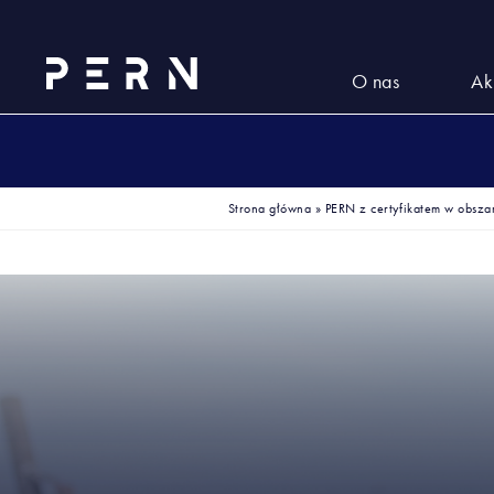
O nas
Ak
Strona główna
»
PERN z certyfikatem w obsza