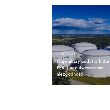
14/07/2026
Największy audyt w histori
PERN bez stwierdzenia
niezgodności