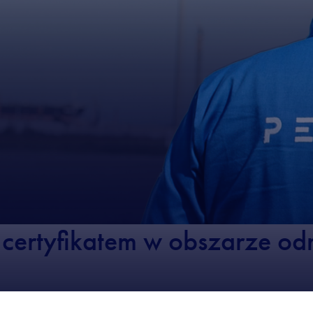
certyfikatem w obszarze od