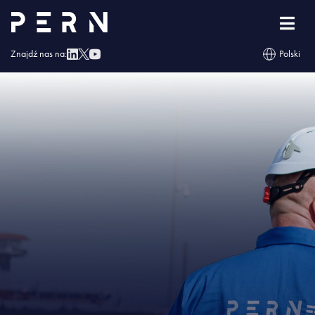
Strona główna
»
PERN stawia na ekologię
»
IMG – PERN stawia na ekologię
Znajdź nas na:
Polski