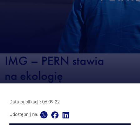
IMG – PERN stawia
na ekologię
Data publikacji: 06.09.22
Udostępnij na: