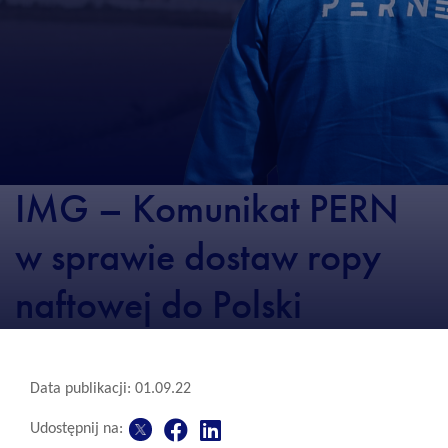
IMG – Komunikat PERN
w sprawie dostaw ropy
naftowej do Polski
Data publikacji: 01.09.22
Udostępnij na: