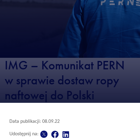
IMG – Komunikat PERN
w sprawie dostaw ropy
naftowej do Polski
Data publikacji: 08.09.22
Udostępnij na: