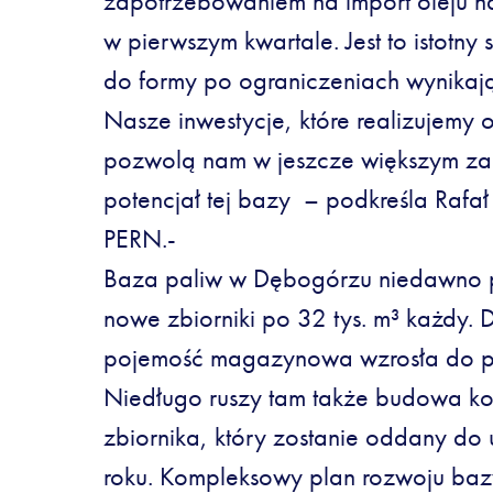
zapotrzebowaniem na import oleju
w pierwszym kwartale. Jest to istotny
do formy po ograniczeniach wynikaj
Nasze inwestycje, które realizujemy
pozwolą nam w jeszcze większym zak
potencjał tej bazy – podkreśla Rafa
PERN.-
Baza paliw w Dębogórzu niedawno p
nowe zbiorniki po 32 tys. m³ każdy. 
pojemość magazynowa wzrosła do pr
Niedługo ruszy tam także budowa k
zbiornika, który zostanie oddany do 
roku. Kompleksowy plan rozwoju bazy