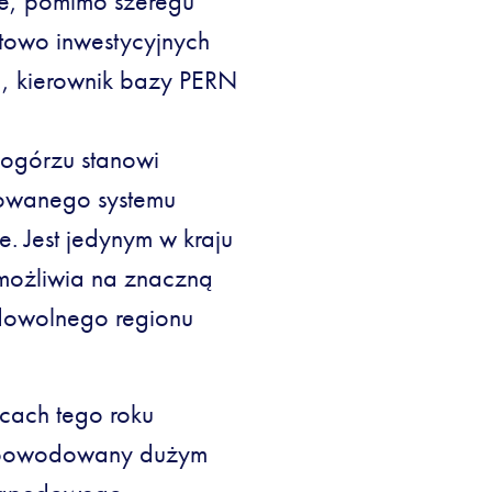
ce, pomimo szeregu
towo inwestycyjnych
, kierownik bazy PERN
ogórzu stanowi
ikowanego systemu
. Jest jedynym w kraju
możliwia na znaczną
 dowolnego regionu
cach tego roku
t spowodowany dużym