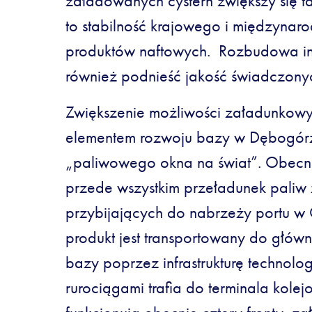
załadowanych cystern zwiększy się 
to stabilność krajowego i międzynaro
produktów naftowych. Rozbudowa inf
również podnieść jakość świadczonyc
Zwiększenie możliwości załadunkowy
elementem rozwoju bazy w Dębogórz
„paliwowego okna na świat”. Obecni
przede wszystkim przeładunek paliw
przybijających do nabrzeży portu w
produkt jest transportowany do głów
bazy poprzez infrastrukturę technolo
rurociągami trafia do terminala kole