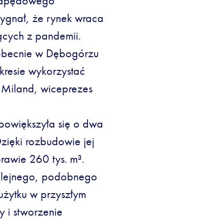
 napędowego
 sygnał, że rynek wraca
ących z pandemii.
 obecnie w Dębogórzu
resie wykorzystać
ł Miland, wiceprezes
owiększyła się o dwa
Dzięki rozbudowie jej
awie 260 tys. m³.
olejnego, podobnego
użytku w przyszłym
 i stworzenie