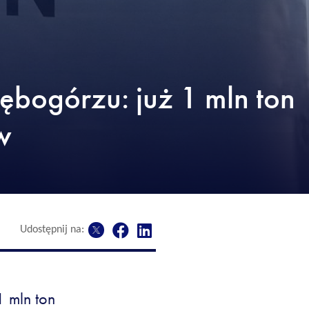
bogórzu: już 1 mln ton
w
Udostępnij na:
 mln ton