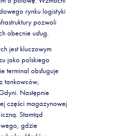
tam o połowę. Wzmocni
dowego rynku logistyki
rastruktury pozwoli
h obecnie usług.
ch jest kluczowym
u jako polskiego
e terminal obsługuje
 z tankowców,
 Gdyni. Następnie
nej części magazynowej
giczną. Stamtąd
jowego, gdzie