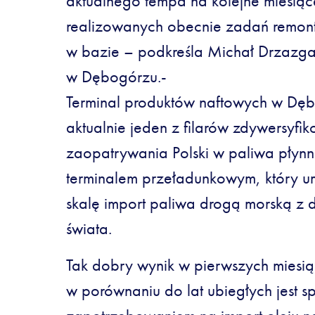
aktualnego tempa na kolejne miesią
realizowanych obecnie zadań remon
w bazie – podkreśla Michał Drzazga
w Dębogórzu.-
Terminal produktów naftowych w Dęb
aktualnie jeden z filarów zdywersyf
zaopatrywania Polski w paliwa płynne
terminalem przeładunkowym, który u
skalę import paliwa drogą morską z
świata.
Tak dobry wynik w pierwszych miesią
w porównaniu do lat ubiegłych jes