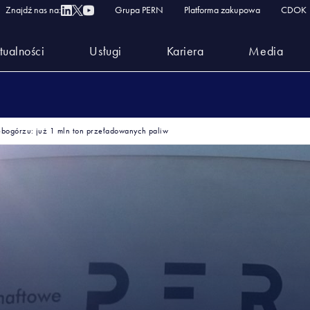
Znajdź nas na:
Grupa PERN
Platforma zakupowa
CDOK
tualności
Usługi
Kariera
Media
bogórzu: już 1 mln ton przeładowanych paliw