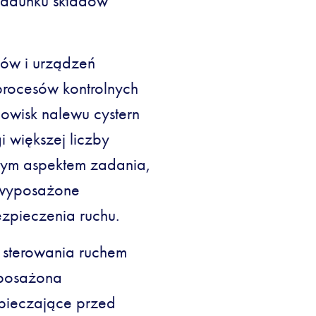
aładunku składów
gów i urządzeń
rocesów kontrolnych
owisk nalewu cystern
 większej liczby
nym aspektem zadania,
ą wyposażone
ezpieczenia ruchu.
 sterowania ruchem
yposażona
zpieczające przed