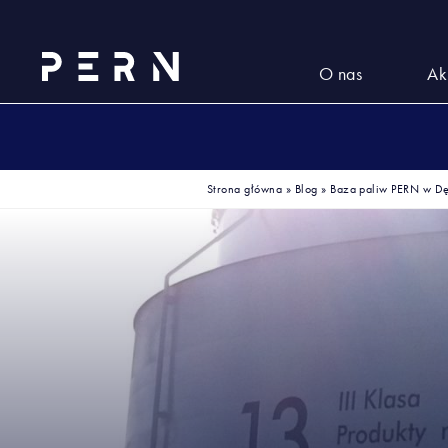
O nas
Ak
Strona główna
»
Blog
»
Baza paliw PERN w Dę