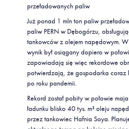
przeładowanych paliw
Już ponad 1 mln ton paliw przełado
paliw PERN w Dębogórzu, obsługują
tankowców z olejem napędowym. W os
wynik był osiągany dopiero w połowi
zapowiadają się więc rekordowe obro
potwierdzają, że gospodarka coraz l
po roku pandemii.
Rekord został pobity w połowie maja
ładunku blisko 40 tys. m³ oleju na
przez tankowiec Hafnia Soya. Planuj