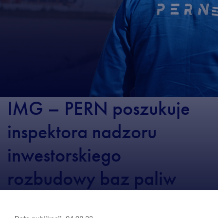
IMG – PERN poszukuje
inspektora nadzoru
inwestorskiego
rozbudowy baz paliw