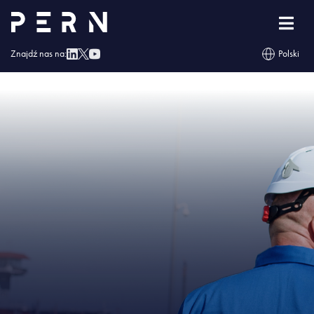
Strona główna
»
PERN poszukuje inspektora nadzoru inwestorskiego rozbudowy
baz paliw
»
IMG – PERN poszukuje inspektora nadzoru inwestorskiego
rozbudowy baz paliw
Znajdź nas na:
Polski