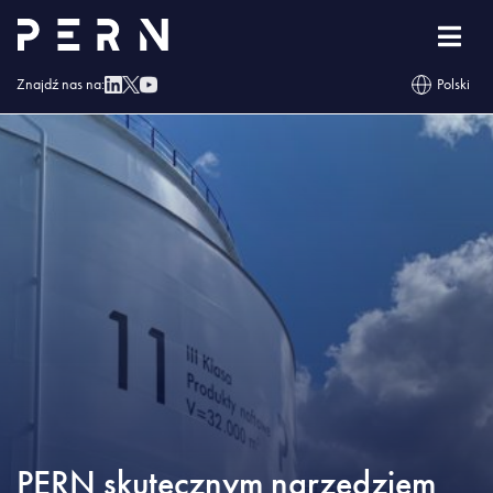
Strona główna
»
Blog
»
PERN skutecznym narzędziem państwa w budowaniu
niepodległości energetycznej
Znajdź nas na:
Polski
PERN skutecznym narzędziem