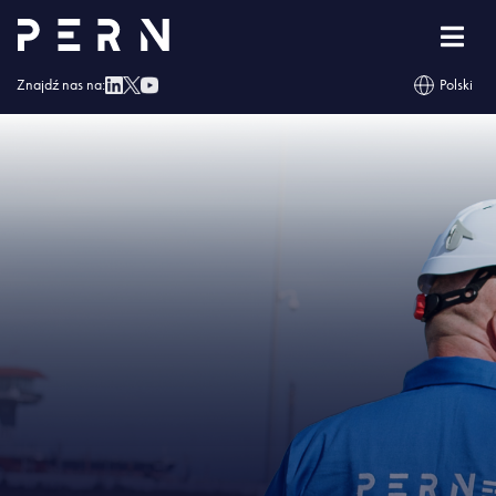
Strona główna
»
Komunikat PERN S.A.
»
IMG – Komunikat PERN S.A.
Znajdź nas na:
Polski