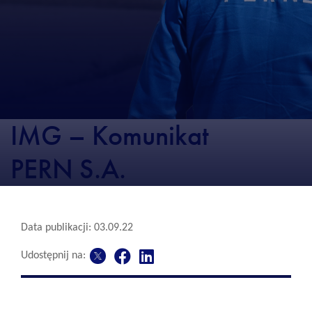
IMG – Komunikat
PERN S.A.
Data publikacji: 03.09.22
Udostępnij na: