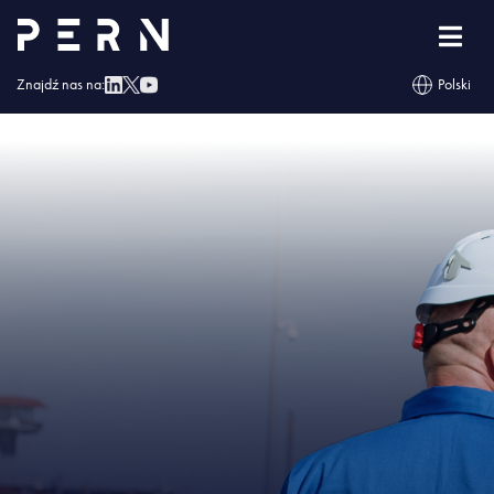
Strona główna
»
Zbiornik paliwowy w Boronowie mimo pandemii skończony
przed terminem
»
IMG – Zbiornik paliwowy w Boronowie mimo pandemii
skończony przed terminem
Znajdź nas na:
Polski