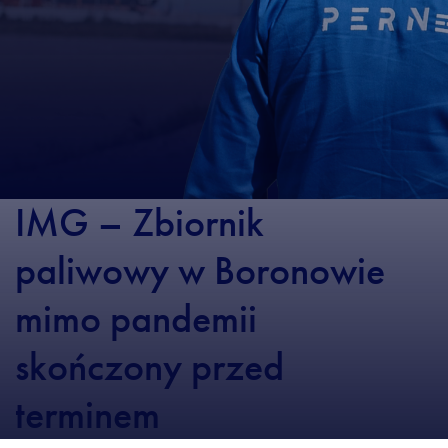
IMG – Zbiornik
paliwowy w Boronowie
mimo pandemii
skończony przed
terminem