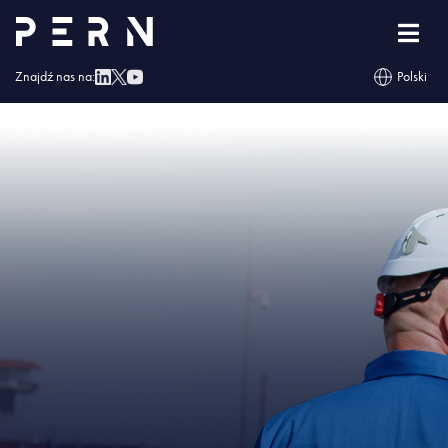
Strona główna
»
Zbiornik paliwowy w Boronowie mimo pandemii skończony
przed terminem
»
IMG – Zbiornik paliwowy w Boronowie mimo pandemii
skończony przed terminem
Znajdź nas na:
Polski