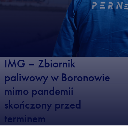
IMG – Zbiornik
paliwowy w Boronowie
mimo pandemii
skończony przed
terminem