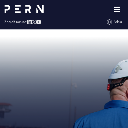
Strona główna
»
Zbiornik paliwowy w Boronowie mimo pandemii skończony
przed terminem
»
IMG – Zbiornik paliwowy w Boronowie mimo pandemii
skończony przed terminem
Znajdź nas na:
Polski