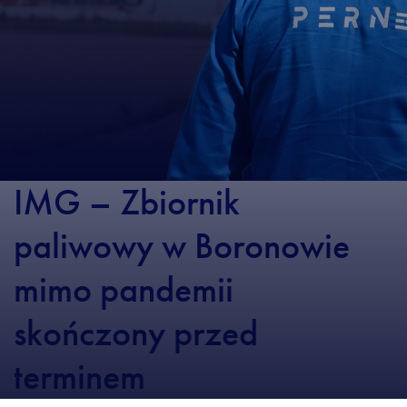
IMG – Zbiornik
paliwowy w Boronowie
mimo pandemii
skończony przed
terminem