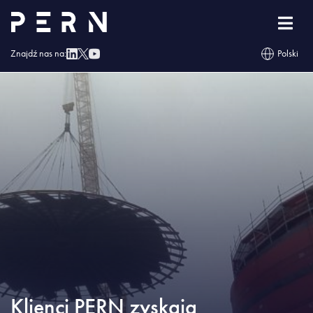
Strona główna
»
Blog
»
Klienci PERN zyskają niebawem dodatkowe pojemności
na paliwa
Znajdź nas na:
Polski
Klienci PERN zyskają