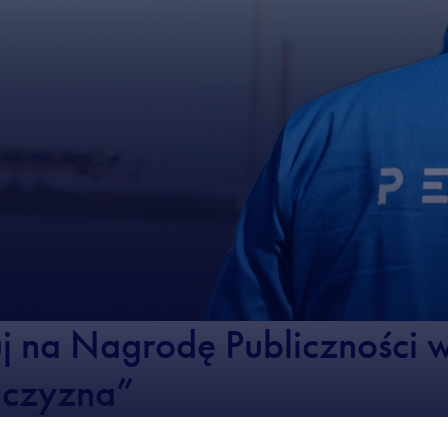
 na Nagrodę Publiczności w
jczyzna”