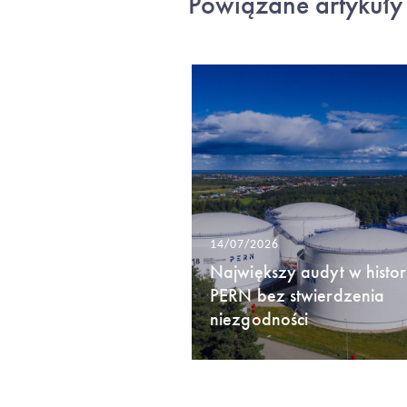
Powiązane artykuły
14/07/2026
Największy audyt w histori
PERN bez stwierdzenia
niezgodności