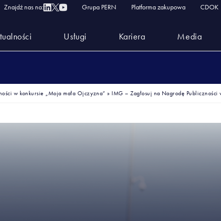
Znajdź nas na:
Grupa PERN
Platforma zakupowa
CDOK
tualności
Usługi
Kariera
Media
ności w konkursie „Moja mała Ojczyzna”
»
IMG – Zagłosuj na Nagrodę Publiczności