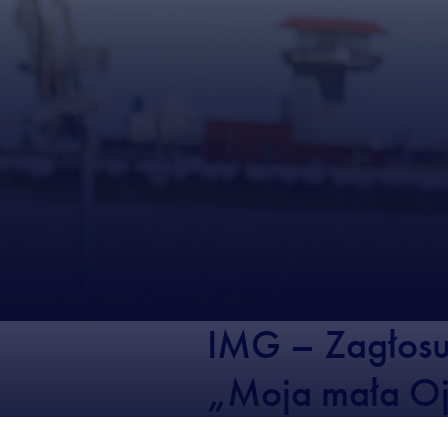
IMG – Zagłosuj
„Moja mała O