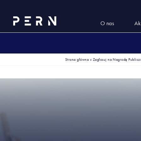
O nas
Ak
Strona główna
»
Zagłosuj na Nagrodę Publicz