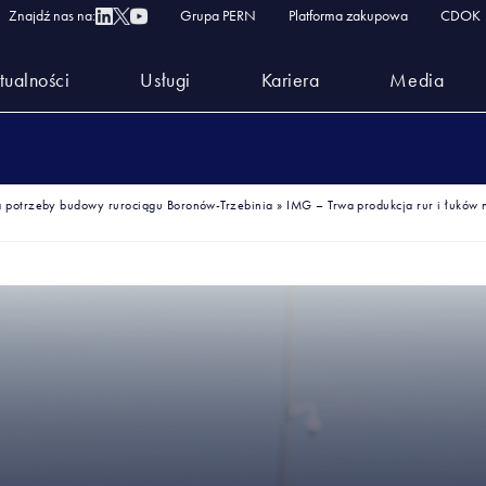
Znajdź nas na:
Grupa PERN
Platforma zakupowa
CDOK
tualności
Usługi
Kariera
Media
na potrzeby budowy rurociągu Boronów-Trzebinia
»
IMG – Trwa produkcja rur i łuków