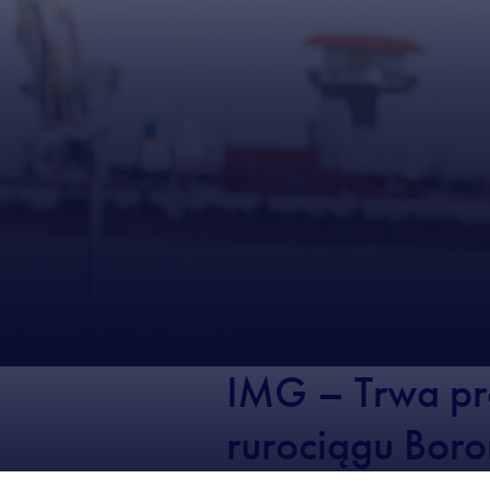
IMG – Trwa pro
rurociągu Bor