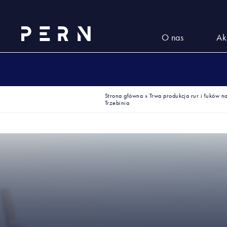
O nas
Ak
Strona główna
»
Trwa produkcja rur i łuków 
Trzebinia