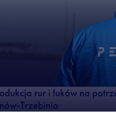
dukcja rur i łuków na potr
onów-Trzebinia