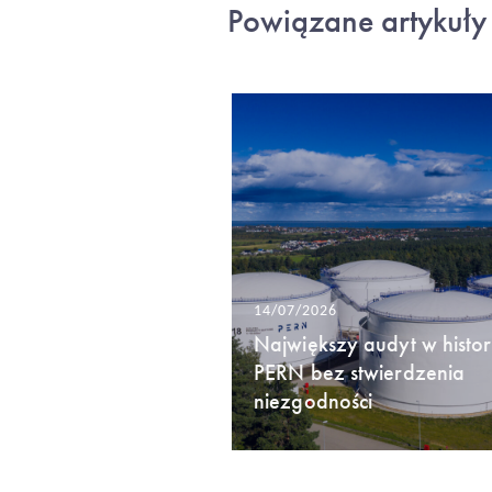
Powiązane artykuły
14/07/2026
Największy audyt w histori
PERN bez stwierdzenia
niezgodności