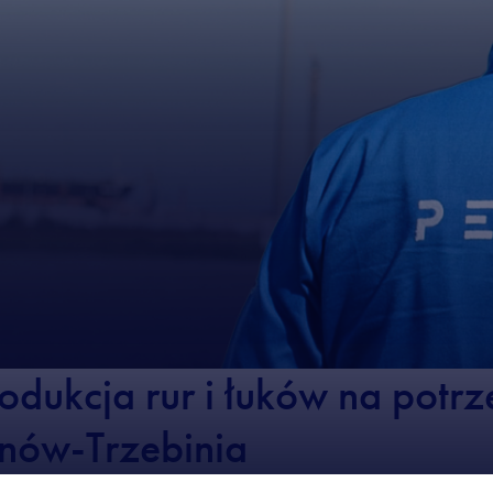
dukcja rur i łuków na potr
onów-Trzebinia