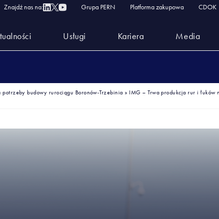
Znajdź nas na:
Grupa PERN
Platforma zakupowa
CDOK
tualności
Usługi
Kariera
Media
na potrzeby budowy rurociągu Boronów-Trzebinia
»
IMG – Trwa produkcja rur i łuków