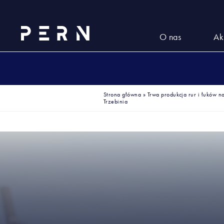
O nas
Ak
Strona główna
»
Trwa produkcja rur i łuków 
Trzebinia