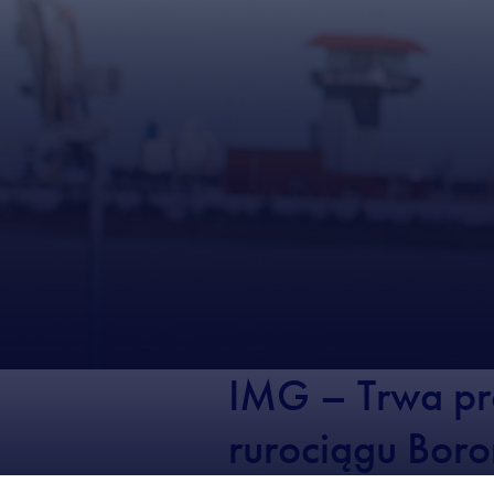
IMG – Trwa pro
rurociągu Bor