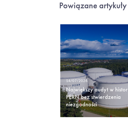
Powiązane artykuły
14/07/2026
Największy audyt w histori
PERN bez stwierdzenia
niezgodności