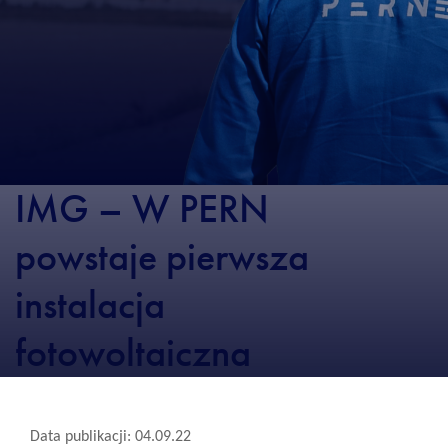
IMG – W PERN
powstaje pierwsza
instalacja
fotowoltaiczna
Data publikacji: 04.09.22