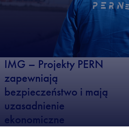
IMG – Projekty PERN
zapewniają
bezpieczeństwo i mają
uzasadnienie
ekonomiczne