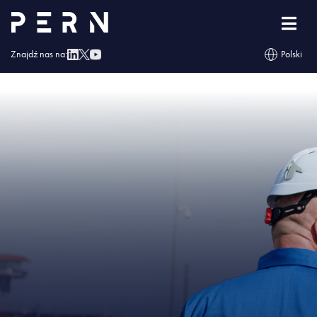
Strona główna
»
Projekty PERN zapewniają bezpieczeństwo i mają
uzasadnienie ekonomiczne
»
IMG – Projekty PERN zapewniają bezpieczeństwo
i mają uzasadnienie ekonomiczne
Znajdź nas na:
Polski