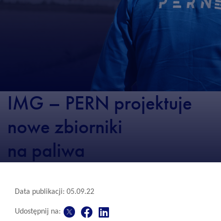
IMG – PERN projektuje
nowe zbiorniki
na paliwa
Data publikacji: 05.09.22
Udostępnij na: