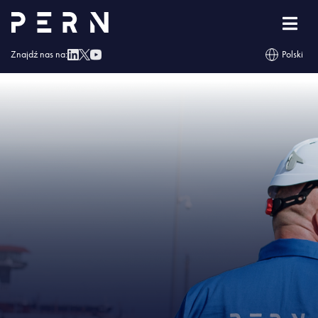
Strona główna
»
PERN projektuje nowe zbiorniki na paliwa
»
IMG – PERN
projektuje nowe zbiorniki na paliwa
Znajdź nas na:
Polski