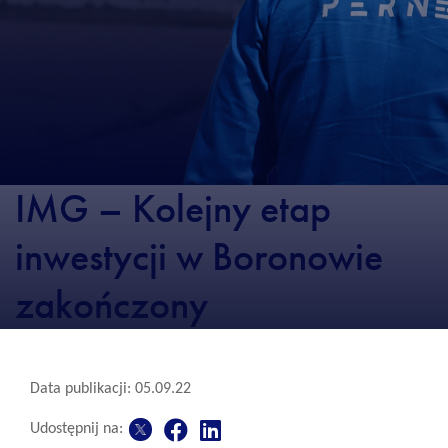
IMG – Kolejny etap
inwestycji w Boronowie
zakończony
Data publikacji: 05.09.22
Udostępnij na: