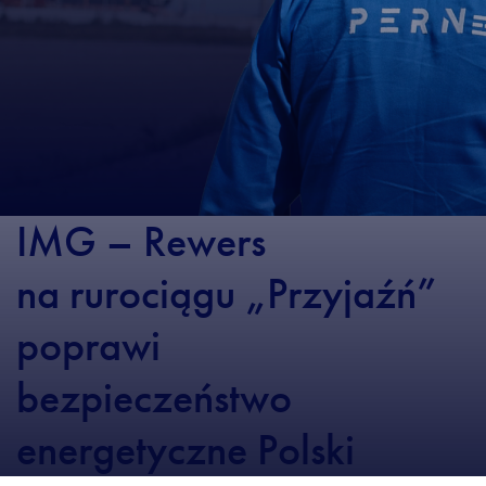
IMG – Rewers
na rurociągu „Przyjaźń”
poprawi
bezpieczeństwo
energetyczne Polski