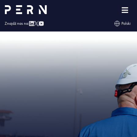
Strona główna
»
Rewers na rurociągu „Przyjaźń” poprawi bezpieczeństwo
energetyczne Polski
»
IMG – Rewers na rurociągu „Przyjaźń” poprawi
bezpieczeństwo energetyczne Polski
Znajdź nas na:
Polski