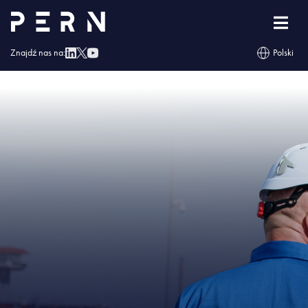
Strona główna
»
Rewers na rurociągu „Przyjaźń” poprawi bezpieczeństwo
energetyczne Polski
»
IMG – Rewers na rurociągu „Przyjaźń” poprawi
bezpieczeństwo energetyczne Polski
Znajdź nas na:
Polski