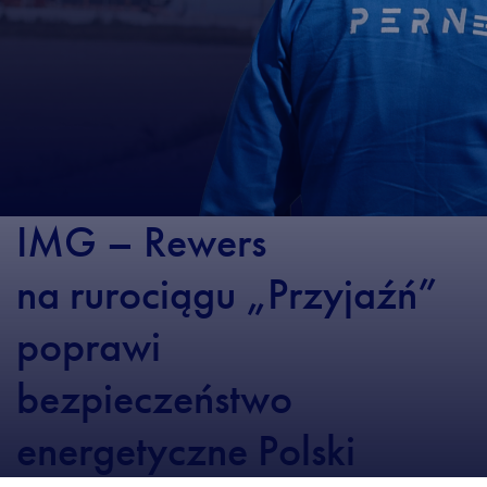
IMG – Rewers
na rurociągu „Przyjaźń”
poprawi
bezpieczeństwo
energetyczne Polski