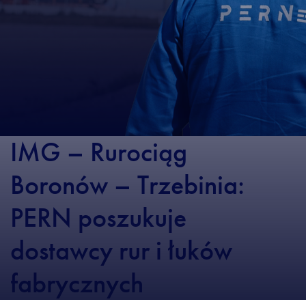
IMG – Rurociąg
Boronów – Trzebinia:
PERN poszukuje
dostawcy rur i łuków
fabrycznych