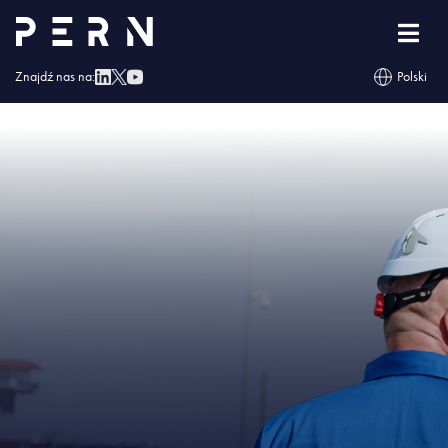
Strona główna
»
Rurociąg Boronów – Trzebinia: PERN poszukuje dostawcy rur i
łuków fabrycznych
»
IMG – Rurociąg Boronów – Trzebinia: PERN poszukuje
dostawcy rur i łuków fabrycznych
Znajdź nas na:
Polski