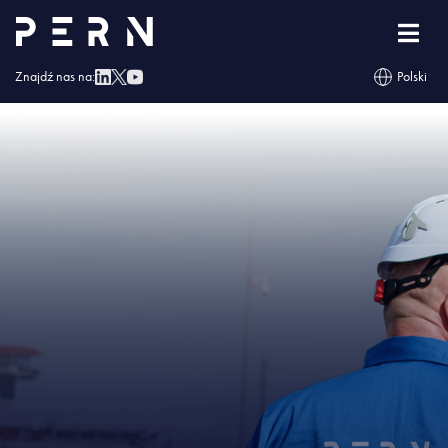
Strona główna
»
Radosnych Świąt Bożego Narodzenia
»
IMG – Radosnych
Świąt Bożego Narodzenia
Znajdź nas na:
Polski