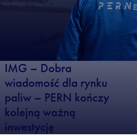
IMG – Dobra
wiadomość dla rynku
paliw – PERN kończy
kolejną ważną
inwestycję