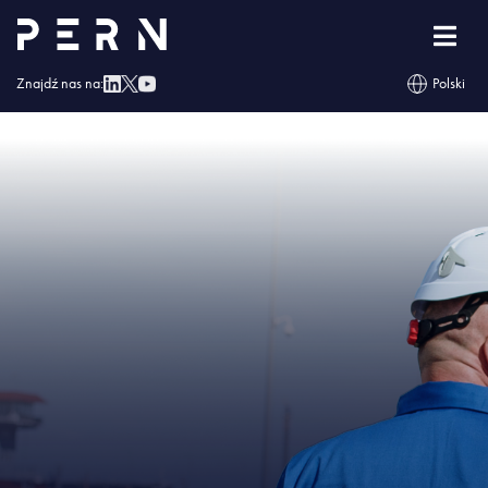
Strona główna
»
Dobra wiadomość dla rynku paliw – PERN kończy kolejną
ważną inwestycję
»
IMG – Dobra wiadomość dla rynku paliw – PERN kończy
kolejną ważną inwestycję
Znajdź nas na:
Polski