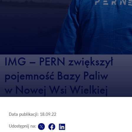
IMG – PERN zwiększył
pojemność Bazy Paliw
w Nowej Wsi Wielkiej
Data publikacji: 18.09.22
Udostępnij na: