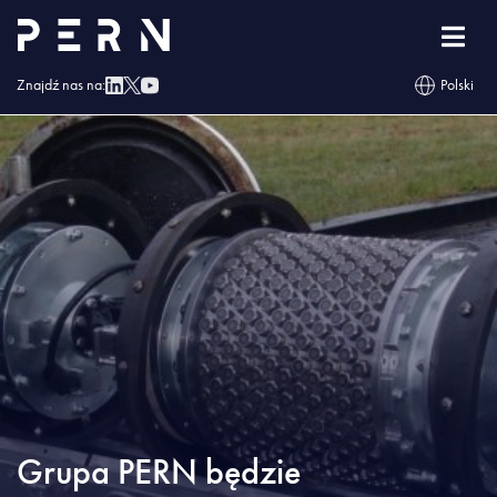
Strona główna
»
Blog
»
Grupa PERN będzie diagnozować rurociąg PKN ORLEN
Znajdź nas na:
Polski
Grupa PERN będzie