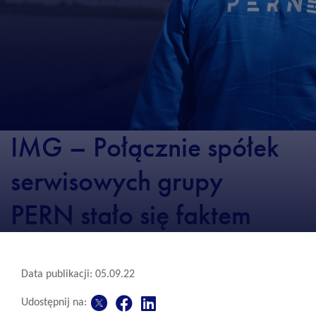
IMG – Połącznie spółek
serwisowych grupy
PERN stało się faktem
Data publikacji: 05.09.22
Udostępnij na: