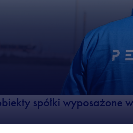
biekty spółki wyposażone w