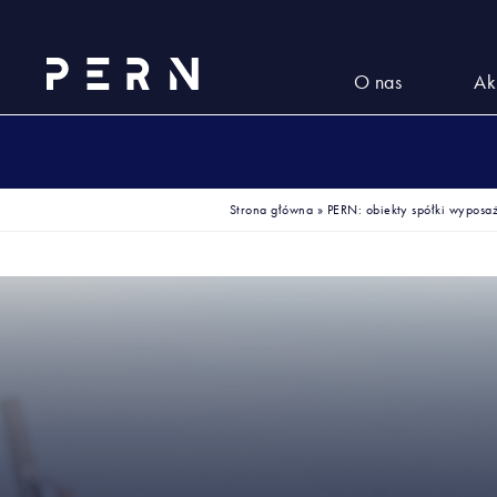
O nas
Ak
Strona główna
»
PERN: obiekty spółki wypos