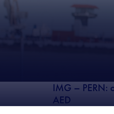
IMG – PERN: o
AED