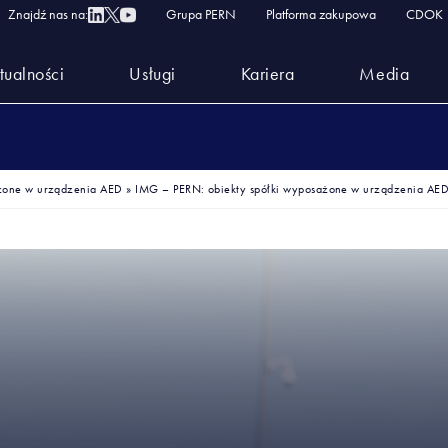
Znajdź nas na:
Grupa PERN
Platforma zakupowa
CDOK
tualności
Usługi
Kariera
Media
ażone w urządzenia AED
»
IMG – PERN: obiekty spółki wyposażone w urządzenia AE