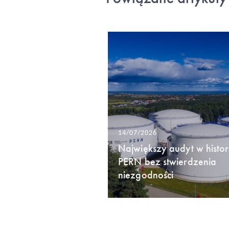
14/07/2026
Największy audyt w histori
PERN bez stwierdzenia
niezgodności