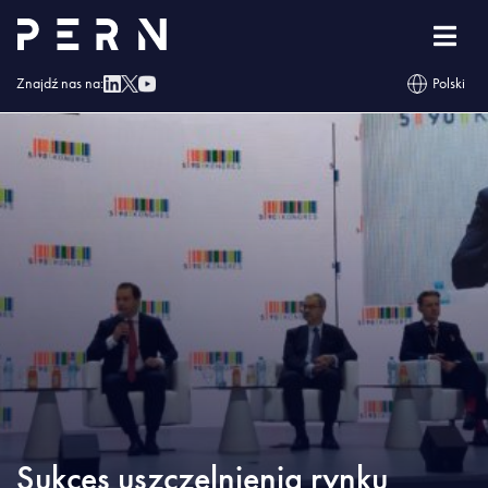
Strona główna
»
Blog
»
Sukces uszczelnienia rynku paliw dla PERN oznacza
konieczność inwestycji
Znajdź nas na:
Polski
Sukces uszczelnienia rynku