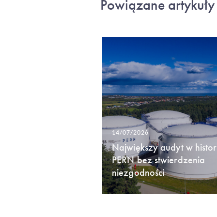
Powiązane artykuły
14/07/2026
Największy audyt w histori
PERN bez stwierdzenia
niezgodności