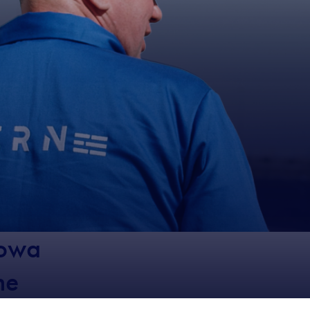
zowa
ne