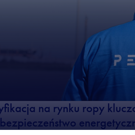
fikacja na rynku ropy kluc
 bezpieczeństwo energetycz