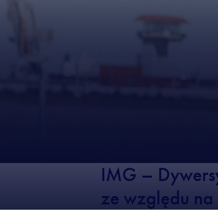
IMG – Dywersy
ze względu na