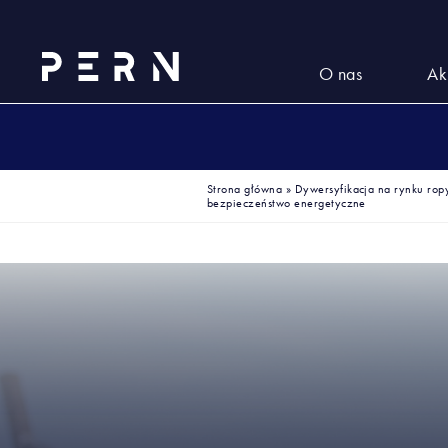
O nas
Ak
Strona główna
»
Dywersyfikacja na rynku ro
bezpieczeństwo energetyczne