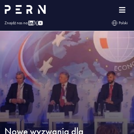
Strona główna
»
Blog
»
Nowe wyzwania dla przedsiębiorstw w obliczu zmian
prawnych
Znajdź nas na:
Polski
Nowe wyzwania dla