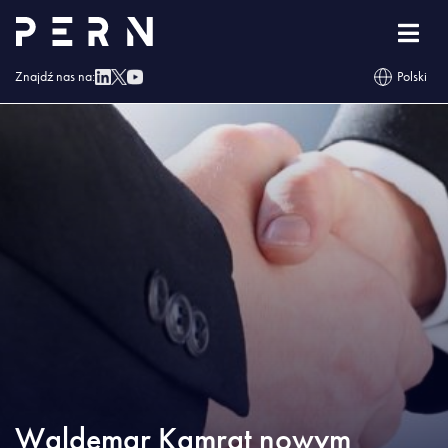
Strona główna
»
Blog
»
Waldemar Kamrat nowym Prezesem Zarządu CDRiA Sp.
z o.o.
Znajdź nas na:
Polski
Waldemar Kamrat nowym