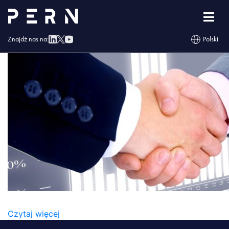
wlasnosc_pern-750×350
Znajdź nas na:
Polski
WLASNOSC_PERN-750×350
Czytaj więcej